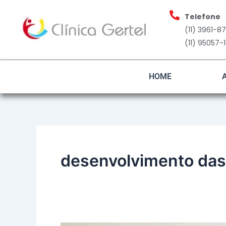
Ir
Telefone
para
(11) 3961-8
o
(11) 95057-
conteúdo
HOME
desenvolvimento das