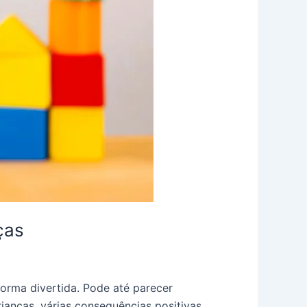
ças
forma divertida. Pode até parecer
ianças, várias consequências positivas