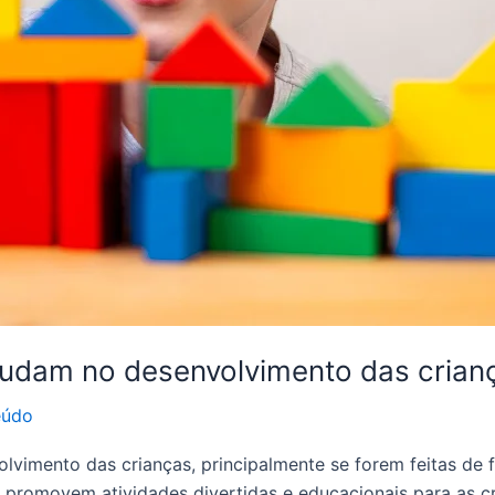
judam no desenvolvimento das crian
eúdo
lvimento das crianças, principalmente se forem feitas de 
promovem atividades divertidas e educacionais para as cr