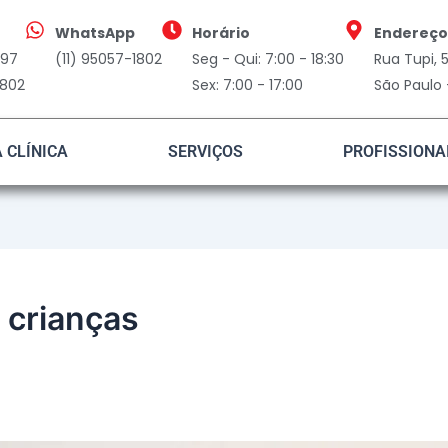
WhatsApp
Horário
Endereço
797
(11) 95057-1802
Seg - Qui: 7:00 - 18:30
Rua Tupi,
1802
Sex: 7:00 - 17:00
São Paulo 
A CLÍNICA
SERVIÇOS
PROFISSIONA
 crianças