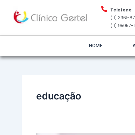
Ir
Telefone
para
(11) 3961-8
o
(11) 95057-
conteúdo
HOME
educação